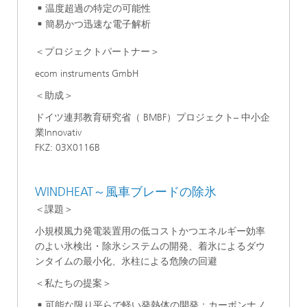
温度超過の特定の可能性
簡易かつ迅速な電子解析
＜プロジェクトパートナー＞
ecom instruments GmbH
＜助成＞
ドイツ連邦教育研究省（ BMBF）プロジェクト– 中小企
業Innovativ
FKZ: 03X0116B
WINDHEAT～風車ブレードの除氷
＜課題＞
小規模風力発電装置用の低コストかつエネルギー効率
のよい氷検出・除氷システムの開発、着氷によるダウ
ンタイムの最小化、氷柱による危険の回避
＜私たちの提案＞
可能な限り平らで軽い発熱体の開発：カーボンナノ