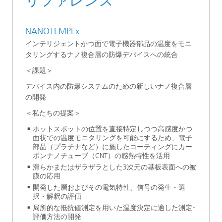
リファレンス
NANOTEMPEx
インテリジェントかつ面で電子機器部品の温度をモニ
タリングするナノ複合層の防爆デバイスへの統合
＜課題＞
デバイス内の防爆システムのための新しいナノ複合層
の開発
＜私たちの提案＞
ホットスポットの位置を直接特定しつつ高感度かつ
面状での温度モニタリングを可能にするため、電子
部品（プラチナなど）に施したコーティングにカー
ボンナノチューブ（CNT）の感熱特性を活用
滑らかまたはザラザラとした3次元の基板表面への被
膜の応用
開発した層およびその電気特性、信号の発生・選
択・解釈の評価
局所的な抵抗値測定を用いた温度決定に適した測定･
評価方法の開発