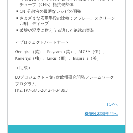
チューブ（CNTs）抵抗発熱体
CNT分散液の最適なレシピの開発
さまざまな応用手段の比較：スプレー、スクリーン
印刷、ディップ
破壊や湿度に耐えうる適した絶縁の実装
＜プロジェクトパートナー＞
Geolgica（英）、Polycam（英）、ALCEA（伊）、
Kenersys（独）、Lincis（葡）、Inspiralia（英）
＜助成＞
EUプロジェクト – 第7次欧州研究開発フレームワーク
プログラム
FKZ: FP7-SME-2012-1-34893
TOPへ
機能性材料部門へ